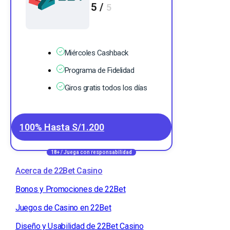
5 /
5
Miércoles Cashback
Programa de Fidelidad
Giros gratis todos los días
100% Hasta S/1.200
18+ / Juega con responsabilidad
Acerca de 22Bet Casino
Bonos y Promociones de 22Bet
Juegos de Casino en 22Bet
Diseño y Usabilidad de 22Bet Casino