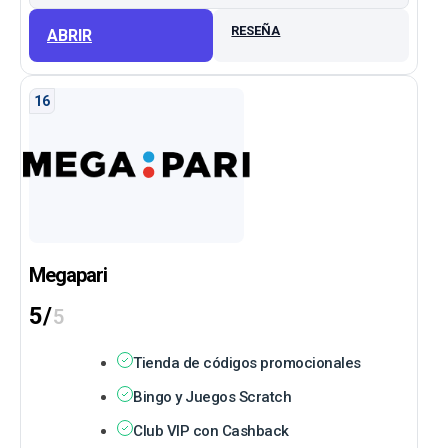
RESEÑA
ABRIR
16
Megapari
5/
5
Tienda de códigos promocionales
Bingo y Juegos Scratch
Club VIP con Cashback