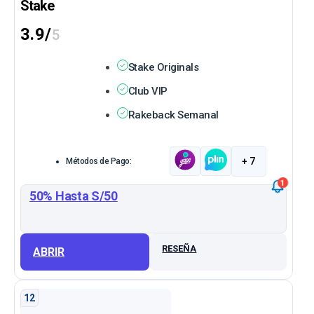
Stake
3.9/
5
Stake Originals
Club VIP
Rakeback Semanal
+ 7
Métodos de Pago:
1
50% Hasta S/50
RESEÑA
ABRIR
12