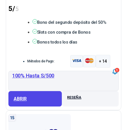
5/
5
Bono del segundo depósito del 50%
Slots con compra de Bonos
Bonos todos los días
+ 14
Métodos de Pago:
1
100% Hasta S/500
RESEÑA
ABRIR
15