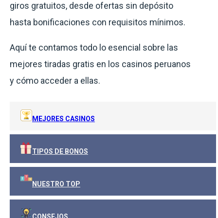
giros gratuitos, desde ofertas sin depósito
hasta bonificaciones con requisitos mínimos.
Aquí te contamos todo lo esencial sobre las
mejores tiradas gratis en los casinos peruanos
y cómo acceder a ellas.
MEJORES CASINOS
TIPOS DE BONOS
NUESTRO TOP
CONSEJOS