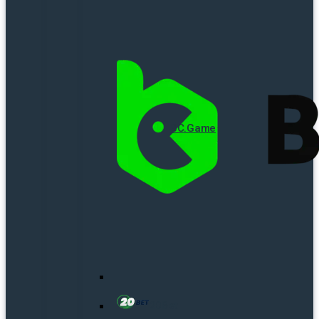
BC.Game
20Bet