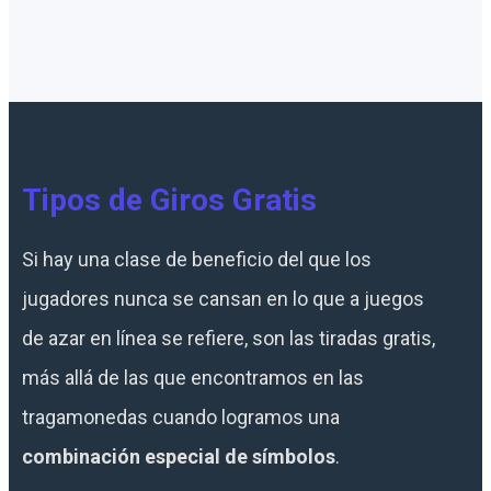
Tipos de Giros Gratis
Si hay una clase de beneficio del que los
jugadores nunca se cansan en lo que a juegos
de azar en línea se refiere, son las tiradas gratis,
más allá de las que encontramos en las
tragamonedas cuando logramos una
combinación especial de símbolos
.