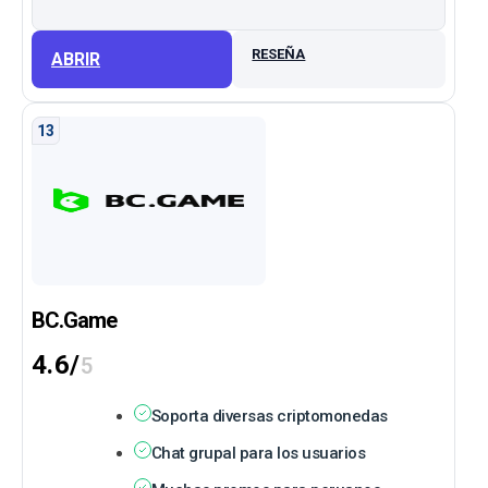
RESEÑA
ABRIR
13
BC.Game
4.6/
5
Soporta diversas criptomonedas
Chat grupal para los usuarios