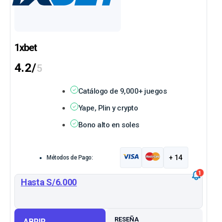
1xbet
4.2/
5
Catálogo de 9,000+ juegos
Yape, Plin y crypto
Bono alto en soles
+ 14
Métodos de Pago:
1
Hasta S/6.000
RESEÑA
ABRIR