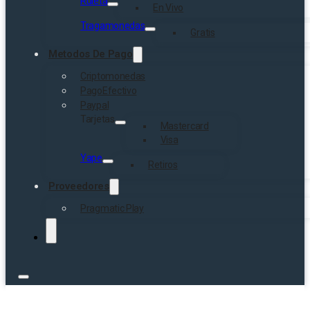
Ruleta
En Vivo
Tragamonedas
Gratis
Metodos De Pago
Criptomonedas
PagoEfectivo
Paypal
Tarjetas
Mastercard
Visa
Yape
Retiros
Proveedores
Pragmatic Play