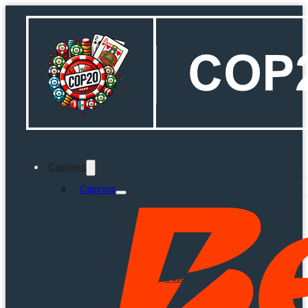
Casinos
Casinos
Betano