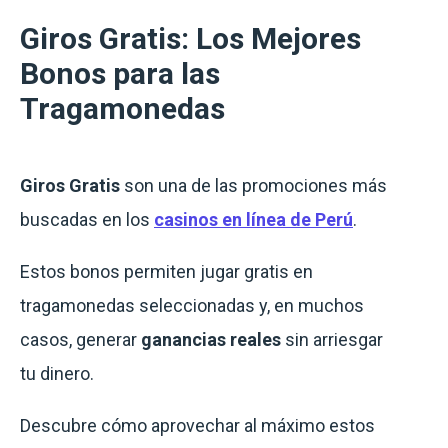
Giros Gratis: Los Mejores
Bonos para las
Tragamonedas
Giros Gratis
son una de las promociones más
buscadas en los
casinos en línea de Perú
.
Estos bonos permiten jugar gratis en
tragamonedas seleccionadas y, en muchos
casos, generar
ganancias reales
sin arriesgar
tu dinero.
Descubre cómo aprovechar al máximo estos