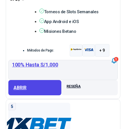
Torneos de Slots Semanales
App Android e iOS
Misiones Betano
+ 9
Métodos de Pago:
1
100% Hasta S/1,000
RESEÑA
ABRIR
5