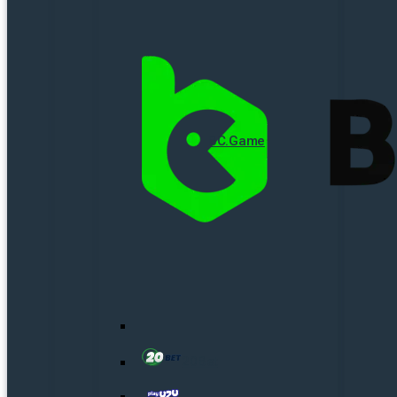
BC.Game
20Bet