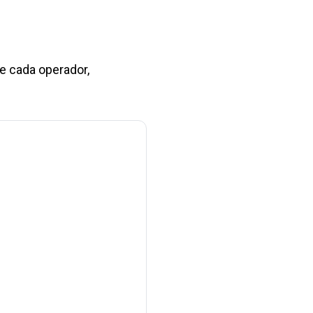
e cada operador,