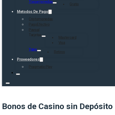
Tragamonedas
Gratis
Metodos De Pago
Criptomonedas
PagoEfectivo
Paypal
Tarjetas
Mastercard
Visa
Yape
Retiros
Proveedores
Pragmatic Play
Bonos de Casino sin Depósito