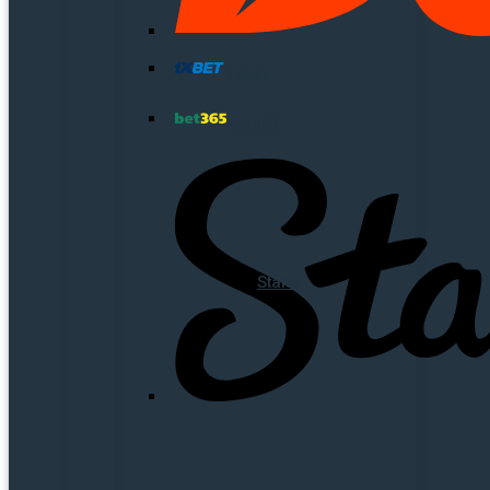
1xbet
Bet365
Stake