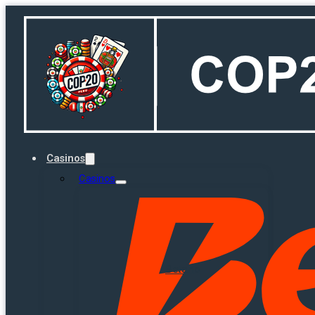
Casinos
Casinos
Betano