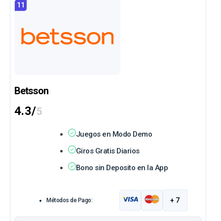
11
Betsson
4.3/
5
Juegos en Modo Demo
Giros Gratis Diarios
Bono sin Deposito en la App
+ 7
Métodos de Pago: