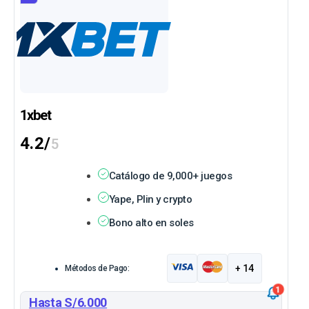
1xbet
4.2/
5
Catálogo de 9,000+ juegos
Yape, Plin y crypto
Bono alto en soles
+ 14
Métodos de Pago:
1
Hasta S/6.000