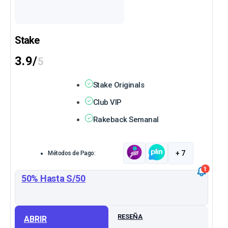
Stake
3.9/
5
Stake Originals
Club VIP
Rakeback Semanal
+ 7
Métodos de Pago:
1
50% Hasta S/50
RESEÑA
ABRIR