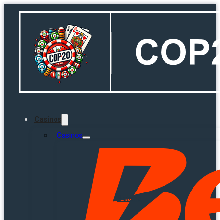
Casinos
Casinos
Betano