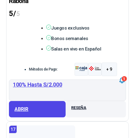
Rabona
5/
5
Juegos exclusivos
Bonos semanales
Salas en vivo en Español
+ 9
Métodos de Pago:
1
100% Hasta S/2.000
RESEÑA
ABRIR
17