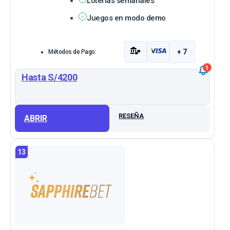
Loterías semanales
Juegos en modo demo
+ 7
Métodos de Pago:
1
Hasta S/4200
RESEÑA
ABRIR
13