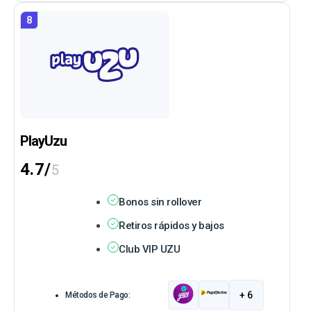
8
PlayUzu
4.7/
5
Bonos sin rollover
Retiros rápidos y bajos
Club VIP UZU
+ 6
Métodos de Pago: