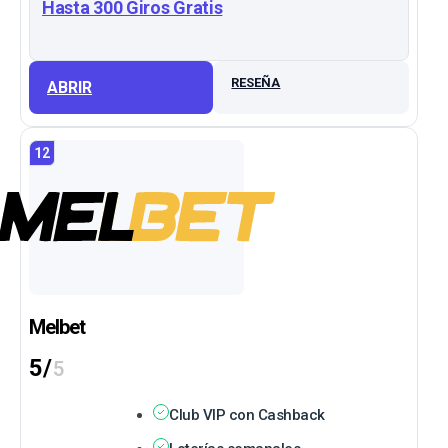
Hasta 300 Giros Gratis
RESEÑA
ABRIR
12
Melbet
5/
5
Club VIP con Cashback