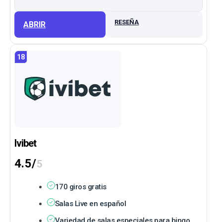
RESEÑA
ABRIR
18
Ivibet
4.5/
5
170 giros gratis
Salas Live en español
Variedad de salas especiales para bingo