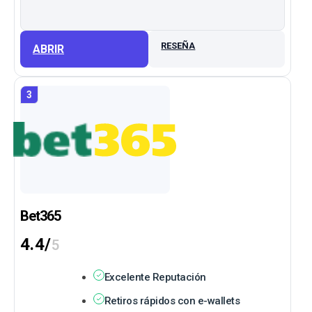
RESEÑA
ABRIR
3
Bet365
4.4/
5
Excelente Reputación
Retiros rápidos con e-wallets