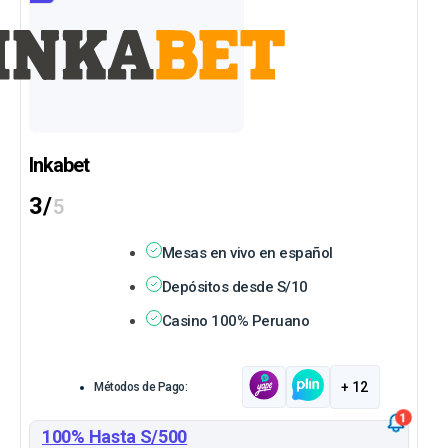
Inkabet
3/
5
Mesas en vivo en español
Depósitos desde S/10
Casino 100% Peruano
+ 12
Métodos de Pago:
1
100% Hasta S/500