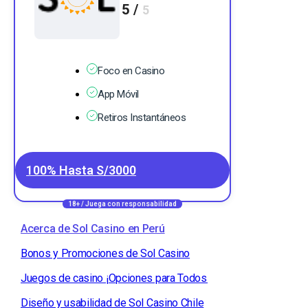
5 /
5
Foco en Casino
App Móvil
Retiros Instantáneos
100% Hasta S/3000
18+ / Juega con responsabilidad
Acerca de Sol Casino en Perú
Bonos y Promociones de Sol Casino
Juegos de casino ¡Opciones para Todos los Gustos!
Diseño y usabilidad de Sol Casino Chile