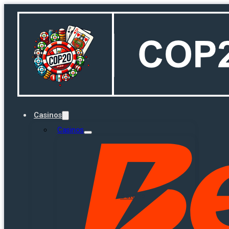
Casinos
Casinos
Betano