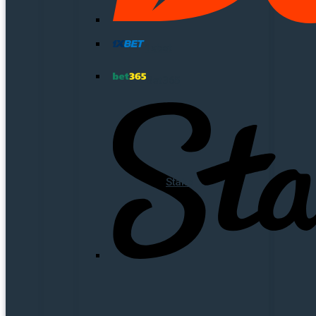
1xbet
Bet365
Stake